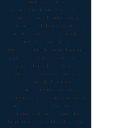
emocionante que la
apariencia de miles de libros
en un espacio abierto amplio y
luminoso. La biblioteca del Sur
fue diseñada para dar a los
libros el honor que se
merecen. Elegimos utilizar un
sistema de estanterías blanco
y sencillo para realzar el
encanto natural de todos y
cada uno de los libros.
También diseñamos áreas
especiales para sentarse para
los lectores, alentándolos a
disfrutar de un momento
tranquilo con su libro favorito.