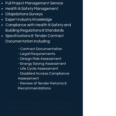
Full Project Management Service
Health & Safety Management
Dilapidations Surveys
Expert Industry Knowledge
Compliance with Health & Safety and
Building Regulations & Standards
Specifications & Tender Contract
Documentation Including:
- Contract Documentation
- Legal Requirements
- Design Risk Assessment
- Energy Saving Assessment
- Life Cycle Assessment
- Disabled Access Compliance
Assessment
- Review of Tender Returns &
Recommendations
Soy un párrafo. Haga clic aquí para agregar su
propio texto y editarme. Es fácil. Simplemente
haga clic en &quot;Editar texto&quot; o haga