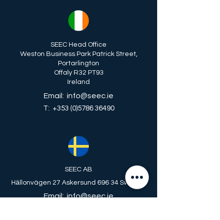
SEEC Head Office
Weston Business Park Patrick Street,
Portarlington
Offaly R32 PT93
Ireland
Email: info@seec.ie
T: +353 (0)5786 36490
SEEC AB
Hӓllonvägen 27 Askersund 696 34 Sweden
Email: info@seec.ie
T: +46 (0)70 240 1005