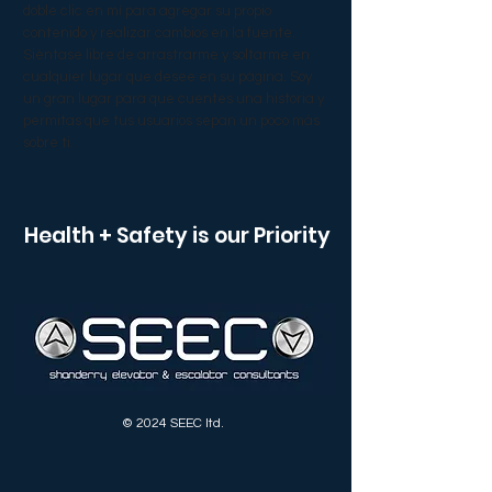
doble clic en mí para agregar su propio
contenido y realizar cambios en la fuente.
Siéntase libre de arrastrarme y soltarme en
cualquier lugar que desee en su página. Soy
un gran lugar para que cuentes una historia y
permitas que tus usuarios sepan un poco más
sobre ti.​
Health + Safety is our Priority
© 2024 SEEC ltd.